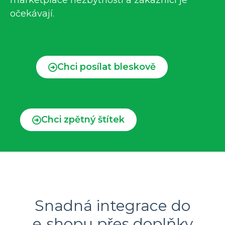
marketplace nezbytností a zákazníci je
očekávají.
Chci posílat bleskově
Chci zpětný štítek
Snadná integrace do
e‑shopu přes doplňky