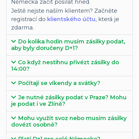
Německa začít posílat hned.
Ještě nejste naším klientem? Začněte
registrací do
klientského účtu
, která je
zdarma.
Do kolika hodin musím zásilky podat,
aby byly doručeny D+1?
Co když nestihnu přivézt zásilky do
14:00?
Počítají se víkendy a svátky?
Je nutné zásilky podat v Praze? Mohu
je podat i ve Zlíně?
Mohu využít svoz nebo musím zásilky
dovézt osobně?
Platí D+1 pro celé Německo?