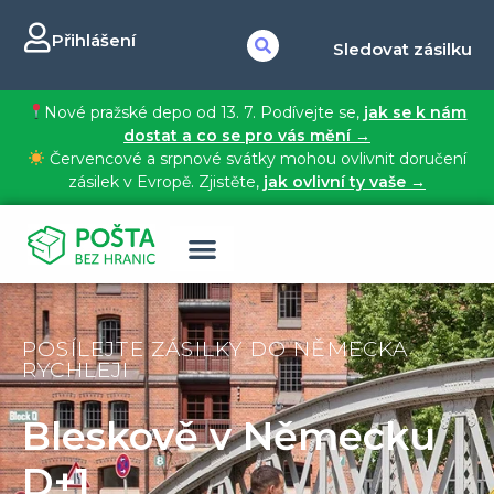
Přihlášení
Sledovat zásilku
Nové pražské depo od 13. 7. Podívejte se,
jak se k nám
dostat a co se pro vás mění →
Červencové a srpnové svátky mohou ovlivnit doručení
zásilek v Evropě. Zjistěte,
jak ovlivní ty vaše →
POSÍLEJTE ZÁSILKY DO NĚMECKA
RYCHLEJI
Bleskově v Německu
D+1