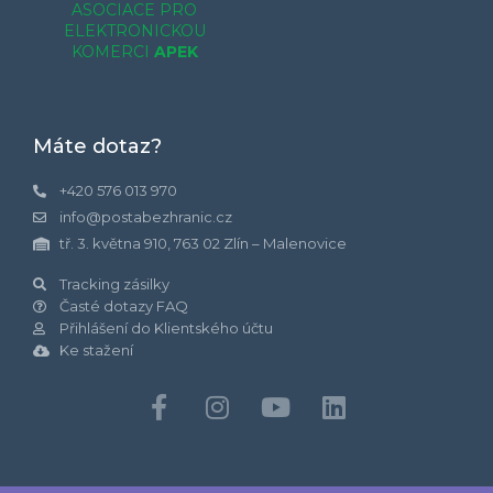
ASOCIACE PRO
ELEKTRONICKOU
KOMERCI
APEK
Máte dotaz?
+420 576 013 970
info@postabezhranic.cz
tř. 3. května 910, 763 02 Zlín – Malenovice
Tracking zásilky
Časté dotazy FAQ
Přihlášení do Klientského účtu
Ke stažení