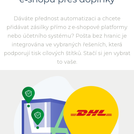
Dáváte přednost automatizaci a chcete
přidávat zásilky přímo z e‑shopové platformy
nebo účetního systému? Pošta bez hranic je
integrována ve vybraných řešeních, která
podporují tisk cílových štítků. Stačí si jen vybrat
to vaše.