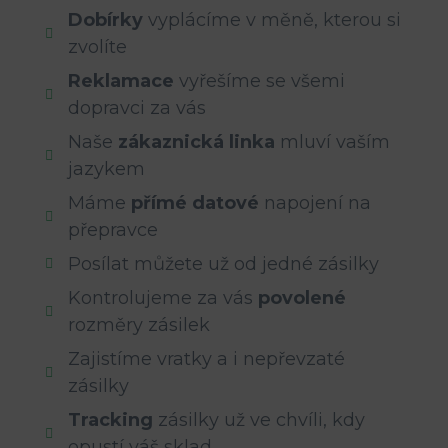
Dobírky
vyplácíme v měně, kterou si
zvolíte
Reklamace
vyřešíme se všemi
dopravci za vás
Naše
zákaznická linka
mluví vaším
jazykem
Máme
přímé datové
napojení na
přepravce
Posílat můžete už od jedné zásilky
Kontrolujeme za vás
povolené
rozměry
zásilek
Zajistíme vratky a i nepřevzaté
zásilky
Tracking
zásilky už ve chvíli, kdy
opustí váš sklad