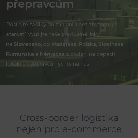
přepravcům
Posílejte zásilky do zahraničí bez zbytečných
starostí. Využijte naše pravidelné linky
na
Slovensko
, do
Maďarska
,
Polska
,
Slovinska
,
Rumunska a Německa
a podání na depech
lokálních dopravců nechte na nás.
Cross-border logistika
nejen pro e-commerce