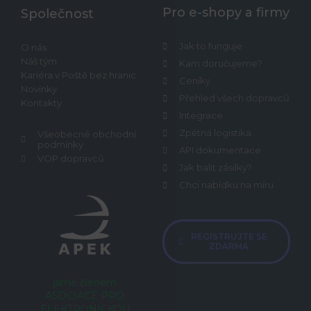
Pro e-shopy a firmy
Společnost
Jak to funguje
O nás
Náš tým
Kam doručujeme?
Kariéra v Poště bez hranic
Ceníky
Novinky
Přehled všech dopravců
Kontakty
Integrace
Zpětná logistika
Všeobecné obchodní
podmínky
API dokumentace
VOP dopravců
Jak balit zásilky?
Chci nabídku na míru
REGISTRUJTE SE
ZDARMA
jsme členem
ASOCIACE PRO
ELEKTRONICKOU