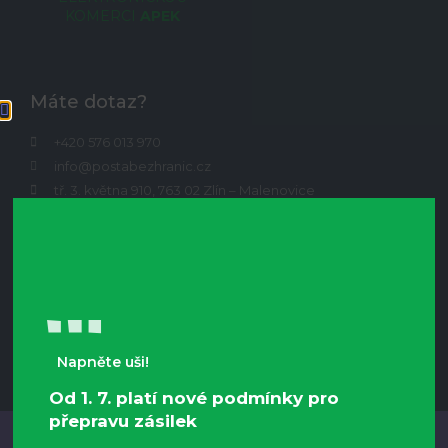
KOMERCI
APEK
Máte dotaz?
+420 576 013 970
info@postabezhranic.cz
tř. 3. května 910, 763 02 Zlín – Malenovice
Tracking zásilky
Časté dotazy FAQ
Přihlášení do Klientského účtu
Ke stažení
Napněte uši!
Od 1. 7. platí nové podmínky pro
přepravu zásilek