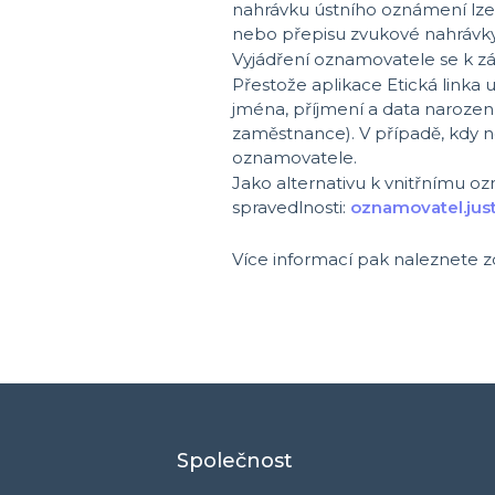
nahrávku ústního oznámení lze
nebo přepisu zvukové nahrávky, b
Vyjádření oznamovatele se k zá
Přestože aplikace Etická link
jména, příjmení a data narození
zaměstnance). V případě, kdy 
oznamovatele.
Jako alternativu k vnitřnímu
spravedlnosti:
oznamovatel
.ju
Více informací pak naleznete 
774
11
117 444
Společnost