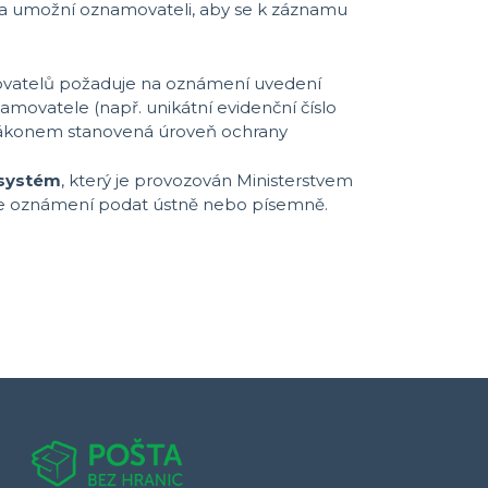
ba umožní oznamovateli, aby se k záznamu
movatelů požaduje na oznámení uvedení
amovatele (např. unikátní evidenční číslo
a zákonem stanovená úroveň ochrany
 systém
, který je provozován Ministerstvem
lze oznámení podat ústně nebo písemně.