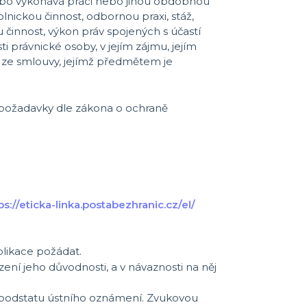
nebo vykonává práci nebo jinou obdobnou
nickou činnost, odbornou praxi, stáž,
činnost, výkon práv spojených s účastí
i právnické osoby, v jejím zájmu, jejím
h ze smlouvy, jejímž předmětem je
požadavky dle zákona o ochraně
ps://eticka-linka.postabezhranic.cz/el/
likace požádat.
ní jeho důvodnosti, a v návaznosti na něj
 podstatu ústního oznámení. Zvukovou