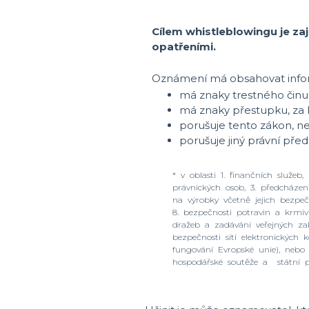
Cílem whistleblowingu je za
opatřeními.
Oznámení má obsahovat infor
má znaky trestného činu
má znaky přestupku, za k
porušuje tento zákon, n
porušuje jiný právní pře
* v oblasti 1. finančních služe
právnických osob, 3. předcházení
na výrobky včetně jejich bezpeč
8. bezpečnosti potravin a krmiv 
dražeb a zadávání veřejných zak
bezpečnosti sítí elektronickýc
fungování Evropské unie), nebo
hospodářské soutěže a státní 