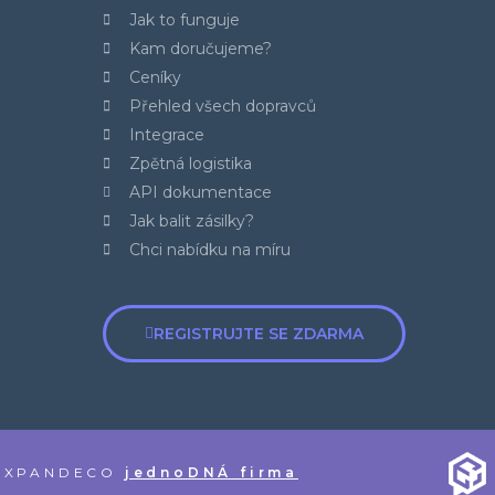
Jak to funguje
Kam doručujeme?
Ceníky
Přehled všech dopravců
Integrace
Zpětná logistika
API dokumentace
Jak balit zásilky?
Chci nabídku na míru
REGISTRUJTE SE ZDARMA
s EXPANDECO
jednoDNÁ firma