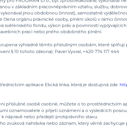
terý pro FROGMAN s.r.o., byť zprostředkovaně, vykonával 
ávanou v základním pracovněprávním vztahu, službu, dobrovol
o vykonával jinou obdobnou činnost),
samostatně výdělečnou 
 člena orgánu právnické osoby, plnění úkolů v rámci činnost
va svěřenského fondu, výkon práv a povinností vyplývajícíc
stavebních prací nebo jiného obdobného plnění.
upena výhradně těmto příslušným osobám, které splňují 
ení § 10 tohoto zákona):
Pavel Vyoral, +420 774 117 444
774
ednictvím aplikace Etická linka,
která je dostupná zde:
htt
ní příslušné osobě osobně, můžete o to prostřednictvím ap
umí oznamovatele o přijetí oznámení a o výsledcích posouze
 k nápravě nebo předejití protiprávního stavu.
eho zvuková nahrávka nebo záznam, který věrně zachycuje