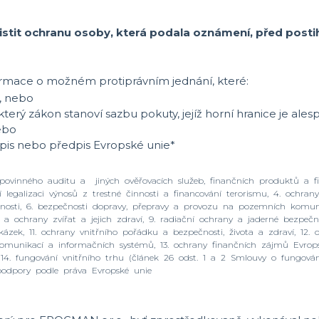
jistit ochranu osoby, která podala oznámení, před posti
mace o možném protiprávním jednání, které:
, nebo
terý zákon stanoví sazbu pokuty, jejíž horní hranice je ale
ebo
dpis nebo předpis Evropské unie*
b, povinného auditu a jiných ověřovacích služeb, finančních produktů a 
 legalizaci výnosů z trestné činnosti a financování terorismu, 4. ochrany
nosti, 6. bezpečnosti dopravy, přepravy a provozu na pozemních komunik
a ochrany zvířat a jejich zdraví, 9. radiační ochrany a jaderné bezpečno
ázek, 11. ochrany vnitřního pořádku a bezpečnosti, života a zdraví, 12
h komunikací a informačních systémů, 13. ochrany finančních zájmů Evro
 14. fungování vnitřního trhu (článek 26 odst. 1 a 2 Smlouvy o fungová
podpory podle práva Evropské unie