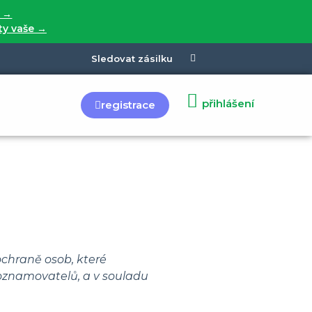
í →
 ty vaše →
Sledovat zásilku
přihlášení
registrace
ochraně osob, které
 oznamovatelů, a v souladu