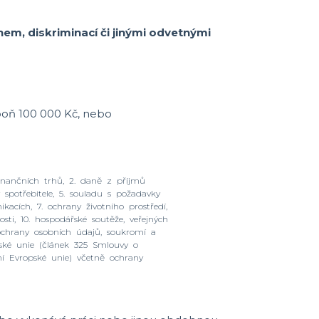
hem, diskriminací či jinými odvetnými
spoň 100 000 Kč, nebo
finančních trhů, 2. daně z příjmů
 spotřebitele, 5. souladu s požadavky
acích, 7. ochrany životního prostředí,
sti, 10. hospodářské soutěže, veřejných
. ochrany osobních údajů, soukromí a
pské unie (článek 325 Smlouvy o
ní Evropské unie) včetně ochrany