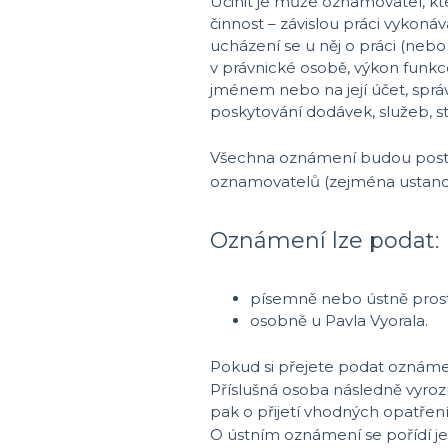
Učinit je může oznamovatel, k
činnost – závislou práci vykon
ucházení se u něj o práci (neb
v právnické osobě, výkon funkce
jménem nebo na její účet, sprá
poskytování dodávek, služeb, 
Všechna oznámení budou posto
oznamovatelů (zejména ustanov
Oznámení lze podat:
písemně nebo ústně prostř
osobně u
Pavla Vyorala.
Pokud si přejete podat oznáme
Příslušná osoba následně vyroz
pak o přijetí vhodných opatření
O ústním oznámení se pořídí j