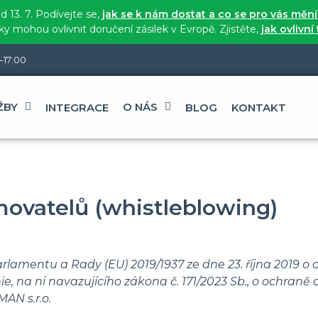
 13. 7. Podívejte se,
jak se k nám dostat a co se pro vás měn
 mohou ovlivnit doručení zásilek v Evropě. Zjistěte,
jak ovlivní
–17:00
ŽBY
O NÁS
INTEGRACE
BLOG
KONTAKT
ovatelů (whistleblowing)
lamentu a Rady (EU) 2019/1937 ze dne 23. října 2019 o 
e, na ni navazujícího zákona č. 171/2023 Sb., o ochraně
AN s.r.o.