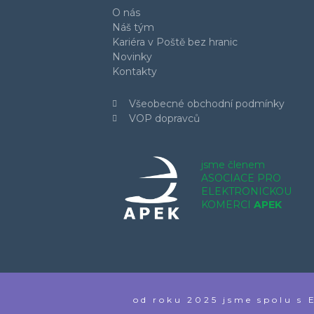
O nás
Náš tým
Kariéra v Poště bez hranic
Novinky
Kontakty
Všeobecné obchodní podmínky
VOP dopravců
jsme členem
ASOCIACE PRO
ELEKTRONICKOU
KOMERCI
APEK
od roku 2025 jsme spolu 