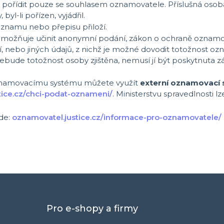
 pořídit pouze se souhlasem oznamovatele. Příslušná oso
yl-li pořízen, vyjádřil.
znamu nebo přepisu přiloží.
a umožňuje učinit anonymní podání, zákon o ochraně ozna
, nebo jiných údajů, z nichž je možné dovodit totožnost ozn
nebude totožnost osoby zjištěna, nemusí jí být poskytnut
 oznamovacímu systému můžete využít
externí oznamovací
stice.cz/chci-podat-oznameni/
.
Ministerstvu spravedlnosti 
zde:
oznamovatel.justice.cz/informace-pro-oznamovatele/
Pro e-shopy a firmy