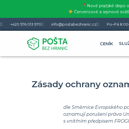
Nové pražské depo od
Červencové a srpnové svátky
+420 576 013 970
info@postabezhranic.cz
Po–Pá 8:00
SLU
CENÍK
Zásady ochrany oznam
dle Směrnice Evropského par
oznamují porušení práva Uni
s vnitřním předpisem FROGM