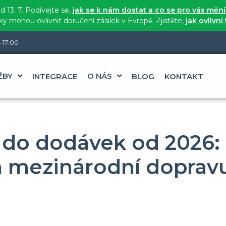
 13. 7. Podívejte se,
jak se k nám dostat a co se pro vás měn
 mohou ovlivnit doručení zásilek v Evropě. Zjistěte,
jak ovlivní
–17:00
ŽBY
O NÁS
INTEGRACE
BLOG
KONTAKT
 do dodávek od 2026:
a mezinárodní doprav