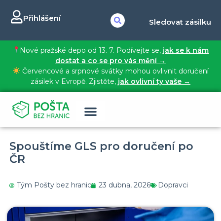
Přihlášení
Sledovat zásilku
Nové pražské depo od 13. 7. Podívejte se,
jak se k nám
dostat a co se pro vás mění →
Červencové a srpnové svátky mohou ovlivnit doručení
zásilek v Evropě. Zjistěte,
jak ovlivní ty vaše →
Spouštíme GLS pro doručení po
ČR
Tým Pošty bez hranic
23 dubna, 2026
Dopravci