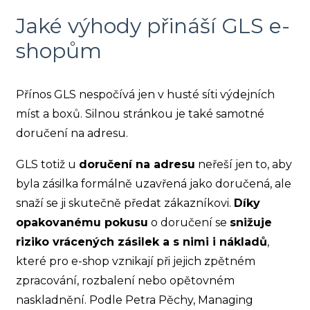
Jaké výhody přináší GLS e-
shopům
Přínos GLS nespočívá jen v husté síti výdejních
míst a boxů. Silnou stránkou je také samotné
doručení na adresu.
GLS totiž u
doručení na adresu
neřeší jen to, aby
byla zásilka formálně uzavřená jako doručená, ale
snaží se ji skutečně předat zákazníkovi.
Díky
opakovanému pokusu
o doručení se
snižuje
riziko vrácených zásilek a s nimi i nákladů
,
které pro e-shop vznikají při jejich zpětném
zpracování, rozbalení nebo opětovném
naskladnění. Podle Petra Pěchy, Managing