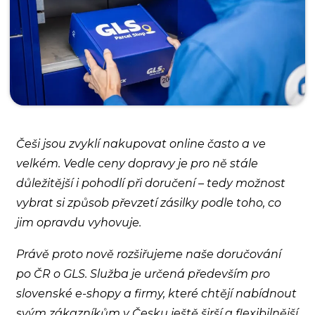
Češi jsou zvyklí nakupovat online často a ve
velkém. Vedle ceny dopravy je pro ně stále
důležitější i pohodlí při doručení – tedy možnost
vybrat si způsob převzetí zásilky podle toho, co
jim opravdu vyhovuje.
Právě proto nově rozšiřujeme naše doručování
po ČR o GLS. Služba je určená především pro
slovenské e-shopy a firmy, které chtějí nabídnout
svým zákazníkům v Česku ještě širší a flexibilnější