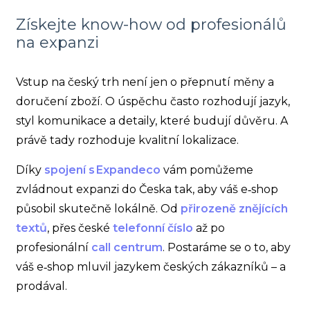
Získejte know-how od profesionálů
na expanzi
Vstup na český trh není jen o přepnutí měny a
doručení zboží. O úspěchu často rozhodují jazyk,
styl komunikace a detaily, které budují důvěru. A
právě tady rozhoduje kvalitní lokalizace.
Díky
spojení s Expandeco
vám pomůžeme
zvládnout expanzi do Česka tak, aby váš e‑shop
působil skutečně lokálně. Od
přirozeně znějících
textů
, přes české
telefonní číslo
až po
profesionální
call centrum
. Postaráme se o to, aby
váš e‑shop mluvil jazykem českých zákazníků – a
prodával.