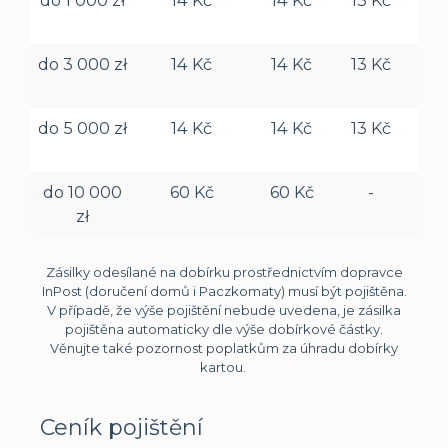
do 3 000 zł
14 Kč
14 Kč
13 Kč
35
do 5 000 zł
14 Kč
14 Kč
13 Kč
65
do 10 000
60 Kč
60 Kč
-
65
zł
Zásilky odesílané na dobírku prostřednictvím dopravce
InPost (doručení domů i Paczkomaty) musí být pojištěna.
V případě, že výše pojištění nebude uvedena, je zásilka
pojištěna automaticky dle výše dobírkové částky.
Věnujte také pozornost poplatkům za úhradu dobírky
kartou.
Ceník pojištění