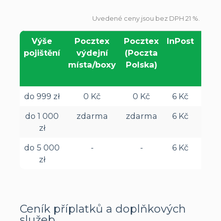
Uvedené ceny jsou bez DPH 21 %.
Výše
Pocztex
Pocztex
InPost
DP
pojištění
výdejní
(Poczta
výde
místa/boxy
Polska)
míst
bo
do 999 zł
0 Kč
0 Kč
6 Kč
zda
do 1 000
zdarma
zdarma
6 Kč
35 
zł
do 5 000
-
-
6 Kč
35 
zł
Ceník příplatků a doplňkových
služeb