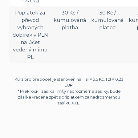
- 50 kg
Poplatek za
30 Kč /
30 Kč /
převod
kumulovaná
kumulovaná
ku
vybraných
platba
platba
dobírek v PLN
na účet
vedený mimo
PL
Kurz pro přepočet je stanoven na: 1 zł = 5,5 Kč, 1 zł = 0,23
EUR.
* Překročí-li zásilka limity nadrozměrné zásilky, bude
zásilka vrácena zpět s příplatkem za nadrozměrnou
zásilku XXL.