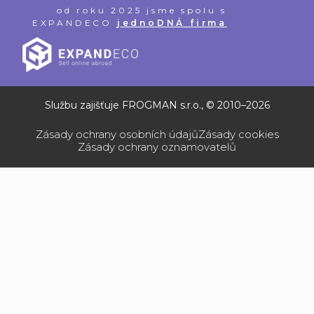
od roku 2025 jsme spolu s
EXPANDECO
jednoDNÁ firma
Službu zajišťuje FROGMAN s.r.o., © 2010–2026
Zásady ochrany osobních údajů
Zásady cookies
Zásady ochrany oznamovatelů