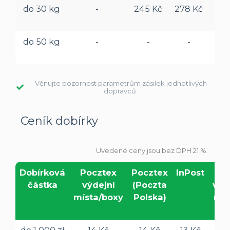
do 30 kg
-
245 Kč
278 Kč
-
do 50 kg
-
-
-
-
Věnujte pozornost parametrům zásilek jednotlivých
dopravců.
Ceník dobírky
Uvedené ceny jsou bez DPH 21 %.
Dobírková
Pocztex
Pocztex
InPost
D
částka
výdejní
(Poczta
výd
místa/boxy
Polska)
mís
bo
do 1 000 zł
14 Kč
14 Kč
13 Kč
22