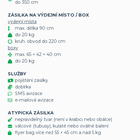
do 350 cm
ZÁSILKA NA VÝDEJNÍ MÍSTO / BOX
výdejní místa
max. délka 90 cm
do 20 kg
kruh. obvod do 220 cm
boxy
max. 65 × 42 × 40 cm
do 20 kg
SLUŽBY
pojištění zásilky
dobírka
SMS avizace
e-mailová avizace
ATYPICKÁ ZÁSILKA
nepravidelný tvar (není v krabici nebo obálce)
válcové (tubusy), kulaté nebo oválné balení
flyer bag více než 55 × 45 cm a nad 5 kg