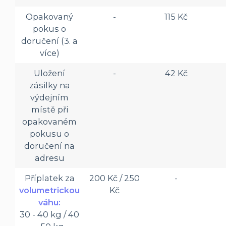
Opakovaný
-
115 Kč
pokus o
doručení (3. a
více)
Uložení
-
42 Kč
zásilky na
výdejním
místě při
opakovaném
pokusu o
doručení na
adresu
Příplatek za
200 Kč / 250
-
volumetrickou
Kč
váhu:
30 - 40 kg / 40