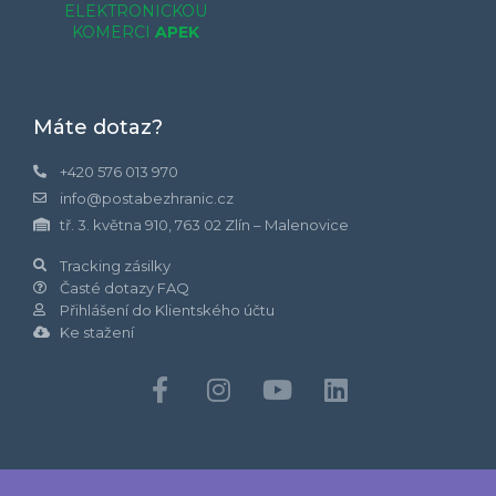
ELEKTRONICKOU
KOMERCI
APEK
Máte dotaz?
+420 576 013 970
info@postabezhranic.cz
tř. 3. května 910, 763 02 Zlín – Malenovice
Tracking zásilky
Časté dotazy FAQ
Přihlášení do Klientského účtu
Ke stažení