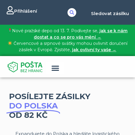
Přihlášení
Sledovat zásilku
Nové pražské depo od 13. 7. Podívejte se,
jak se k nám
dostat a co se pro vás mění →
Červencové a srpnové svátky mohou ovlivnit doručení
zásilek v Evropě. Zjistěte,
jak ovlivní ty vaše →
POSÍLEJTE ZÁSILKY
DO POLSKA
OD 82 KČ
Expandujete do Polska a hledáte logistického