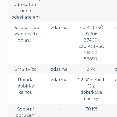
adresátem
nebo
odesílatelem
Doručení do
zdarma
110 Kč (PSČ
vybraných
97306,
oblastí:
87400)
230 Kč (PSČ
26200,
89650)
SMS avízo
zdarma
2 Kč
Úhrada
zdarma
22 Kč nebo 1
dobírky
% z
kartou
dobírkové
částky
Sobotní
-
70 Kč
doručení