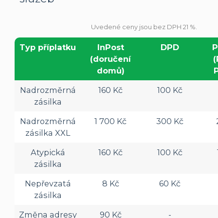
Uvedené ceny jsou bez DPH 21 %.
Typ příplatku
InPost
DPD
P
(doručení
(
domů)
Nadrozměrná
160 Kč
100 Kč
zásilka
Nadrozměrná
1 700 Kč
300 Kč
zásilka XXL
Atypická
160 Kč
100 Kč
zásilka
Nepřevzatá
8 Kč
60 Kč
zásilka
Změna adresy
90 Kč
-