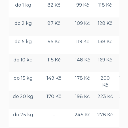
do 1 kg
82 Kč
99 Kč
118 Kč
95 
do 2 kg
87 Kč
109 Kč
128 Kč
99 
do 5 kg
95 Kč
119 Kč
138 Kč
118
do 10 kg
115 Kč
148 Kč
169 Kč
145
do 15 kg
149 Kč
178 Kč
200
180
Kč
do 20 kg
170 Kč
198 Kč
223 Kč
220
do 25 kg
-
245 Kč
278 Kč
-