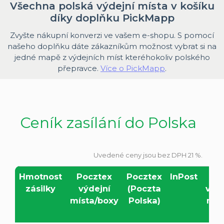
Všechna polská výdejní místa v košíku
díky doplňku PickMapp
Zvyšte nákupní konverzi ve vašem e-shopu. S pomocí
našeho doplňku dáte zákazníkům možnost vybrat si na
jedné mapě z výdejních míst kteréhokoliv polského
přepravce.
Více o PickMapp
.
Ceník zasílání do Polska
Uvedené ceny jsou bez DPH 21 %.
Hmotnost
Pocztex
Pocztex
InPost
D
zásilky
výdejní
(Poczta
výde
místa/boxy
Polska)
míst
bo