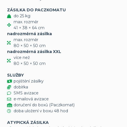
ZÁSILKA DO PACZKOMATU
do 25 kg
max. rozměr
41 × 38 × 64 cm
nadrozměrná zásilka
max. rozměr
80 × 50 × 50 cm
nadrozměrná zásilka XXL
více než
80 × 50 × 50 cm
SLUŽBY
pojištění zásilky
dobírka
SMS avizace
e-mailová avizace
doručení do boxů (Paczkomat)
doba uložení v boxu 48 hod
ATYPICKÁ ZÁSILKA