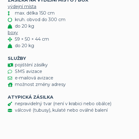
ZÁSILKA NA VÝDEJNÍ MÍSTO / BOX
výdejní místa
max. délka 150 cm
kruh. obvod do 300 cm
do 20 kg
boxy
59 × 50 × 44 cm
do 20 kg
SLUŽBY
pojištění zásilky
SMS avizace
e-mailová avizace
možnost změny adresy
ATYPICKÁ ZÁSILKA
nepravidelný tvar (není v krabici nebo obálce)
válcové (tubusy), kulaté nebo oválné balení