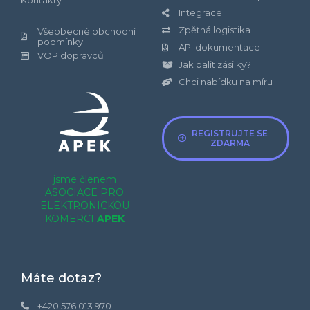
Kontakty
Integrace
Zpětná logistika
Všeobecné obchodní
podmínky
API dokumentace
VOP dopravců
Jak balit zásilky?
Chci nabídku na míru
REGISTRUJTE SE
ZDARMA
jsme členem
ASOCIACE PRO
ELEKTRONICKOU
KOMERCI
APEK
Máte dotaz?
+420 576 013 970