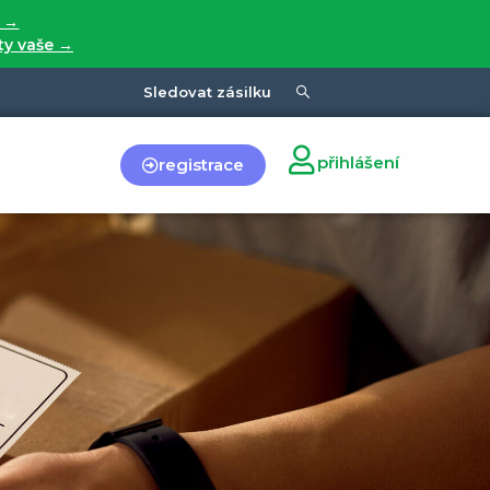
í →
 ty vaše →
Sledovat zásilku
přihlášení
registrace