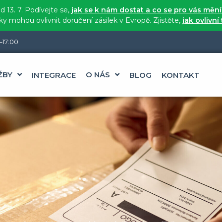
 13. 7. Podívejte se,
jak se k nám dostat a co se pro vás měn
 mohou ovlivnit doručení zásilek v Evropě. Zjistěte,
jak ovlivní
–17:00
ŽBY
O NÁS
INTEGRACE
BLOG
KONTAKT