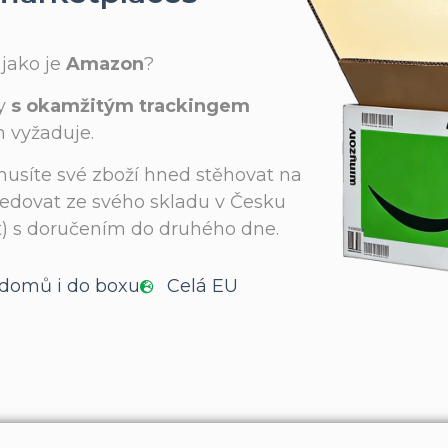
jako je
Amazon
?
ky
s okamžitým trackingem
n vyžaduje.
emusíte své zboží hned stěhovat na
pedovat ze svého skladu v Česku
t) s doručením do druhého dne.
domů i do boxu
Celá EU