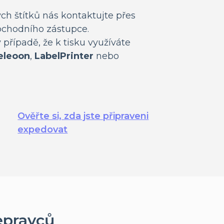
ých štítků nás kontaktujte přes
chodního zástupce.
 případě, že k tisku využíváte
leoon
,
LabelPrinter
nebo
Ověřte si, zda jste připraveni
expedovat
epravců