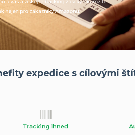
o u vás a získejte tracking zásilky okamžitě.
lek nejen pro zákazníky Amazonu.
efity expedice s cílovými št
Tracking ihned
A