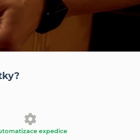
ítky?
utomatizace expedice