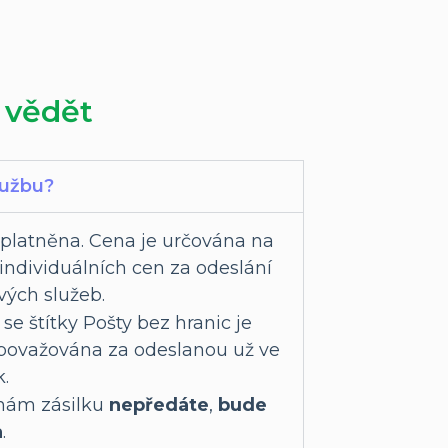
 vědět
lužbu?
oplatněna. Cena je určována na
ndividuálních cen za odeslání
ových služeb.
se štítky Pošty bez hranic je
 považována za odeslanou už ve
k.
 nám zásilku
nepředáte
,
bude
a
.