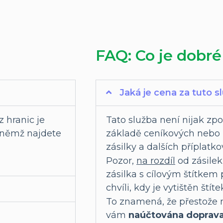
FAQ: Co je dobré
Jaká je cena za tuto s
z hranic je
Tato služba není nijak zp
v němž najdete
základě ceníkových nebo i
zásilky a dalších příplatk
Pozor,
na rozdíl
od zásilek 
zásilka s cílovým štítkem
chvíli, kdy je vytištěn štíte
To znamená, že přestože
vám
naúčtována doprav