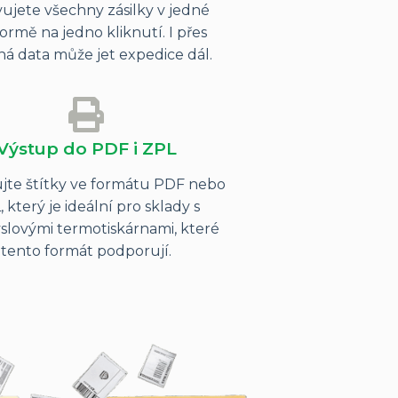
ujete všechny zásilky v jedné
formě na jedno kliknutí. I přes
á data může jet expedice dál.
Výstup do PDF i ZPL
jte štítky ve formátu PDF nebo
 který je ideální pro sklady s
lovými termotiskárnami, které
tento formát podporují.