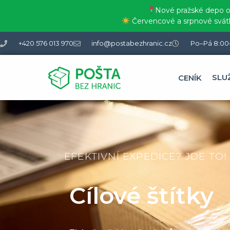
Nové pražské depo od
Červencové a srpnové svátky
+420 576 013 970
info@postabezhranic.cz
Po–Pá 8:00
SLU
CENÍK
EFEKTIVNÍ EXPEDICE? JDE TO!
Cílové štítky