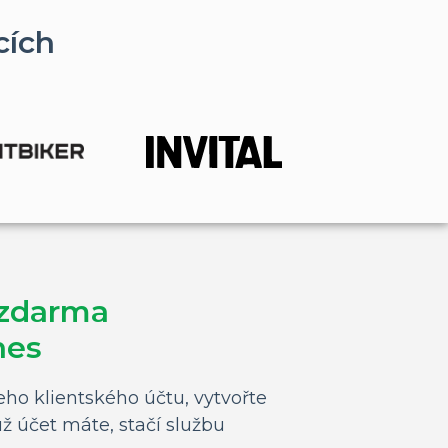
cích
 zdarma
nes
ho klientského účtu, vytvořte
 už účet máte, stačí službu