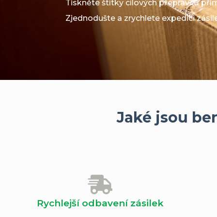
Tiskněte štítky cílových přepravců přím
Zjednodušte a zrychlete expedici zási
Jaké jsou ben
Rychlejší odbavení zásilek