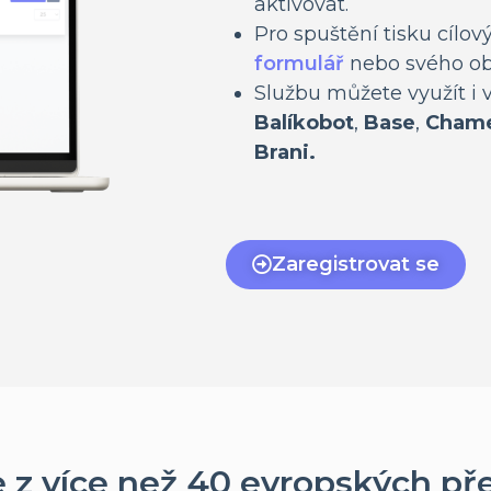
aktivovat.
Pro spuštění tisku cílov
formulář
nebo svého ob
Službu můžete využít i v
Balíkobot
,
Base
,
Chame
Brani.
Zaregistrovat se
e z více než 40 evropských př