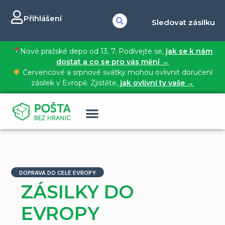
Přihlášení
Sledovat zásilku
Nové pražské depo od 13. 7. Podívejte se,
jak se k nám
dostat a co se pro vás mění →
Červencové a srpnové svátky mohou ovlivnit doručení
zásilek v Evropě. Zjistěte,
jak ovlivní ty vaše →
DOPRAVA DO CELÉ EVROPY
ZÁSILKY DO
EVROPY