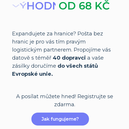
OD 68 KČ
R
Y
C
H
L
E
Expandujete za hranice? Pošta bez
hranic je pro vás tím pravým
logistickým partnerem. Propojíme vás
datově s téměř
40 dopravci
a vaše
zásilky doručíme
do všech států
Evropské unie.
A posílat můžete hned! Registrujte se
zdarma.
Jak fungujeme?