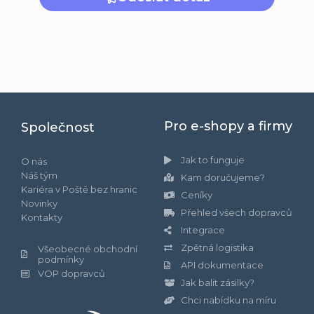
Pro e-shopy a firmy
Společnost
Jak to funguje
O nás
Náš tým
Kam doručujeme?
Kariéra v Poště bez hranic
Ceníky
Novinky
Přehled všech dopravců
Kontakty
Integrace
Zpětná logistika
Všeobecné obchodní
podmínky
API dokumentace
VOP dopravců
Jak balit zásilky?
Chci nabídku na míru